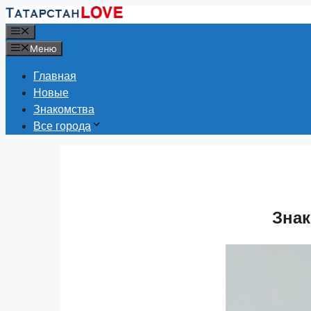
Перейти
к
Меню
содержимому
Меню
Главная
Новые
Знакомства
Все города
Знак