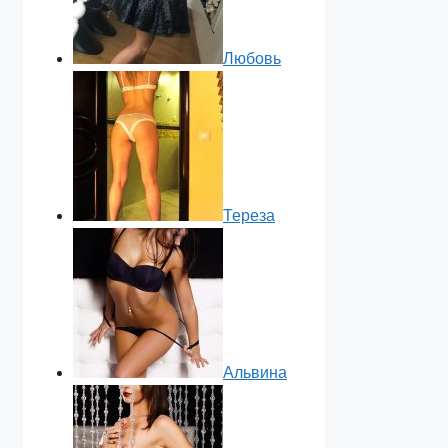
Любовь
Тереза
Альвина