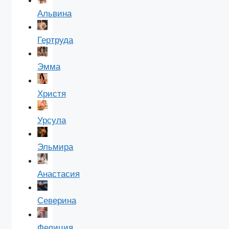
Альвина
Гертруда
Эмма
Христя
Урсула
Эльмира
Анастасия
Северина
Фелиция