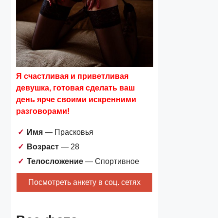
Я счастливая и приветливая
девушка, готовая сделать ваш
день ярче своими искренними
разговорами!
Имя
— Прасковья
Возраст
— 28
Телосложение
— Спортивное
Посмотреть анкету в соц. сетях