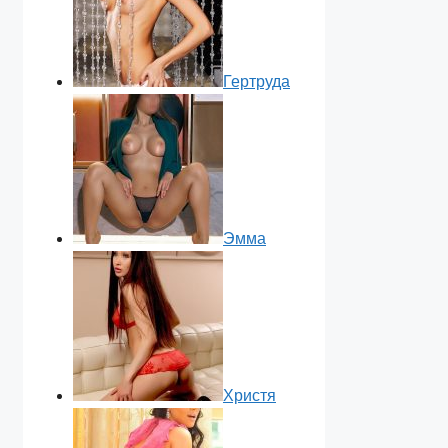
Гертруда
Эмма
Христя