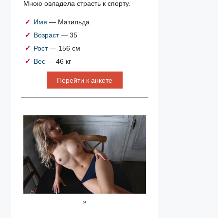
Мною овладела страсть к спорту.
Имя
— Матильда
Возраст
— 35
Рост
— 156 см
Вес
— 46 кг
Перейти к анкете
»