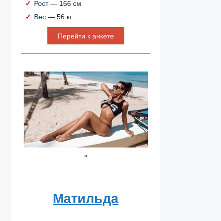
Рост
— 166 см
Вес
— 56 кг
Перейти к анкете
»
Матильда