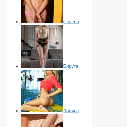
Селена
Бирута
Лариса