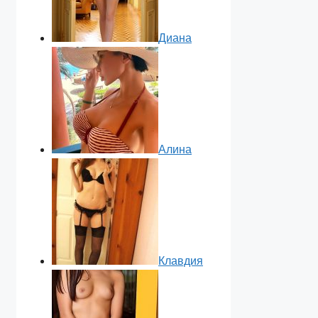
Диана
Алина
Клавдия