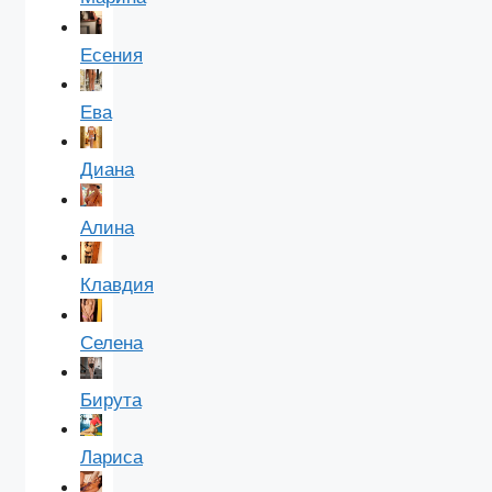
Есения
Ева
Диана
Алина
Клавдия
Селена
Бирута
Лариса