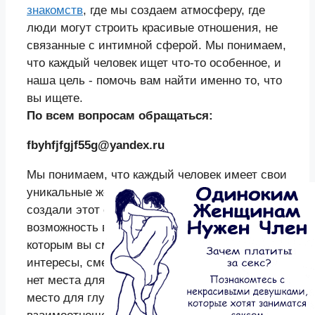
знакомств
, где мы создаем атмосферу, где
люди могут строить красивые отношения, не
связанные с интимной сферой. Мы понимаем,
что каждый человек ищет что-то особенное, и
наша цель - помочь вам найти именно то, что
вы ищете.
По всем вопросам обращаться:
fbyhfjfgjf55g@yandex.ru
Мы понимаем, что каждый человек имеет свои
уникальные желания и ожидания. Поэтому мы
создали этот сайт, чтобы предоставить вам
возможность встретить душевного партнера, с
которым вы сможете разделить свои
интересы, смех и радость жизни. Здесь у нас
нет места для интимных отношений - это
место для глубоких и искренних