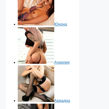
Юнона
Аурелия
Ариадна