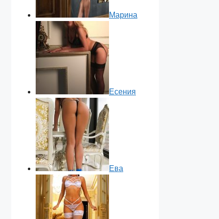
Марина
Есения
Ева