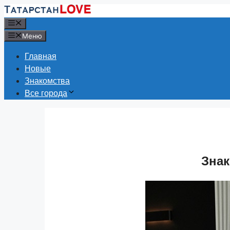
Перейти
к
Меню
содержимому
Меню
Главная
Новые
Знакомства
Все города
Знак