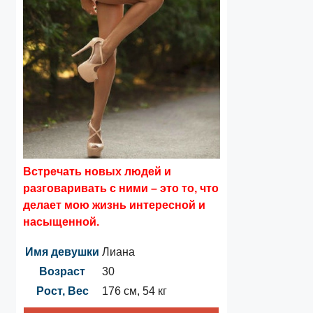
Встречать новых людей и
разговаривать с ними – это то, что
делает мою жизнь интересной и
насыщенной.
Имя девушки
Лиана
Возраст
30
Рост, Вес
176 см, 54 кг