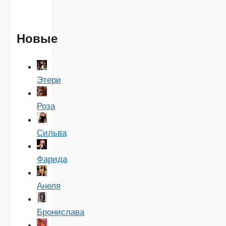
Новые
Этери
Роза
Сильва
Фарида
Анеля
Бронислава