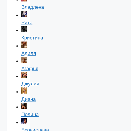
Владлена
Рита
Кристина
Адиля
Агафья
Джулия
Диана
Полина
Бронислава