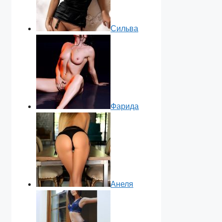
Сильва
Фарида
Анеля