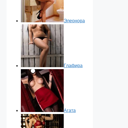
Элеонора
Глафира
Агата