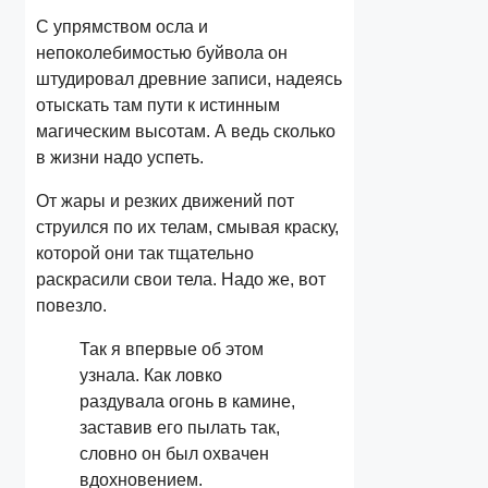
С упрямством осла и
непоколебимостью буйвола он
штудировал древние записи, надеясь
отыскать там пути к истинным
магическим высотам. А ведь сколько
в жизни надо успеть.
От жары и резких движений пот
струился по их телам, смывая краску,
которой они так тщательно
раскрасили свои тела. Надо же, вот
повезло.
Так я впервые об этом
узнала. Как ловко
раздувала огонь в камине,
заставив его пылать так,
словно он был охвачен
вдохновением.