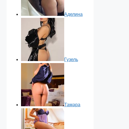
Аделина
Гузель
Тамара