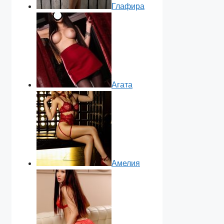
Глафира
Агата
Амелия