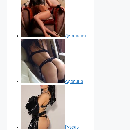
Дионисия
Аделина
Гузель