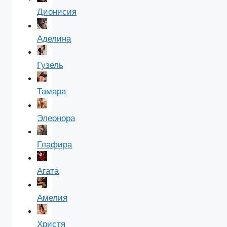
Дионисия
Аделина
Гузель
Тамара
Элеонора
Глафира
Агата
Амелия
Христя