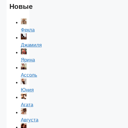
Новые
Фекла
Джамиля
Ярина
Ассоль
Юния
Агата
Августа