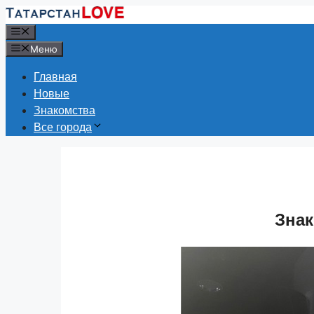
Перейти
к
Меню
содержимому
Меню
Главная
Новые
Знакомства
Все города
Знак